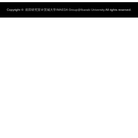
Copyright ©
前田研究室＠茨城大学/MAEDA Group@Ibaraki University
All rights reserved.